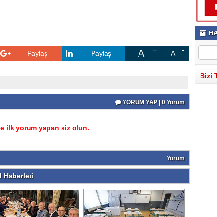
HA
A
Paylaş
Paylaş
A
Bizi 
YORUM YAP | 0 Yorum
 ilk yorum yapan siz olun.
Yorum
 Haberleri