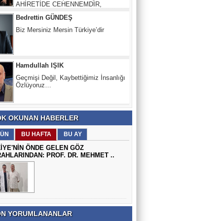
Hamdullah IŞIK
Geçmişi Değil, Kaybettiğimiz İnsanlığı
Özlüyoruz…
Mehmet Ali Abakay - Şehir
Araştırmaları Merkezi / Yazar
Ne Demeli?
K OKUNAN HABERLER
Ahmad Alkcıhıch Ali (Arap Edebiyatı
İslam Yazarı)
ÜN
BU HAFTA
BU AY
Allah Aşkına Zafra'dan senin yerinde
İYE'NİN ÖNDE GELEN GÖZ
olurdum.
AHLARINDAN: PROF. DR. MEHMET ..
Mehmet Cengiz (Yazar)
HER CANLI ÖLÜMÜ TADACAKTIR
N YORUMLANANLAR
Murat ÇADIRCI