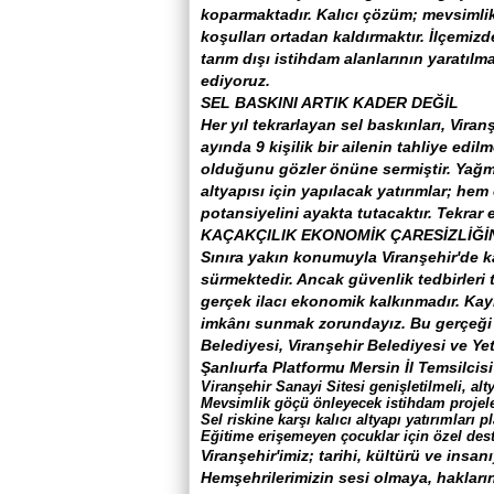
koparmaktadır. Kalıcı çözüm; mevsimlik 
koşulları ortadan kaldırmaktır. İlçemiz
tarım dışı istihdam alanlarının yaratılma
ediyoruz.
SEL BASKINI ARTIK KADER DEĞİL
Her yıl tekrarlayan sel baskınları, Viran
ayında 9 kişilik bir ailenin tahliye ed
olduğunu gözler önüne sermiştir. Yağmur
altyapısı için yapılacak yatırımlar; he
potansiyelini ayakta tutacaktır. Tekrar 
KAÇAKÇILIK EKONOMİK ÇARESİZLİĞ
Sınıra yakın konumuyla Viranşehir'de k
sürmektedir. Ancak güvenlik tedbirleri t
gerçek ilacı ekonomik kalkınmadır. Kayı
imkânı sunmak zorundayız. Bu gerçeği Ş
Belediyesi, Viranşehir Belediyesi ve Yet
Şanlıurfa Platformu Mersin İl Temsilcis
Viranşehir Sanayi Sitesi genişletilmeli, alt
Mevsimlik göçü önleyecek istihdam projeler
Sel riskine karşı kalıcı altyapı yatırımları
Eğitime erişemeyen çocuklar için özel dest
Viranşehir'imiz; tarihi, kültürü ve insa
Hemşehrilerimizin sesi olmaya, haklar