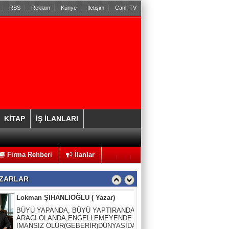
RSS
Reklam
Künye
İletişim
Canlı TV
Mehmet Metiner
CHP’de ne mi değişti?
Özgür Dursun Akkuş (Edebiyat
Öğretmeni)
Doğduğum şehir; Viranşehir!
Habip Çadırcı
KİTAP
İŞ İLANLARI
TRAFİK KAZALARI
Firma Rehberi
İlanlar
Lokman ŞIHANLIOĞLU ( Yazar)
BÜYÜ YAPANDA, BÜYÜ YAPTIRANDA,
ZARLAR
ARACI OLANDA,ENGELLEMEYENDE
İMANSIZ ÖLÜR(GEBERİR)DÜNYASIDA
AHİRETİDE CEHENNEMDİR,
Bedrettin GÜNDEŞ
Biz Mersiniz Mersin Türkiye’dir