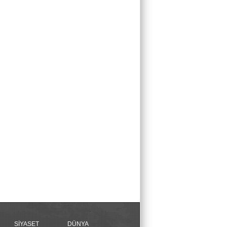
SİYASET
DÜNYA