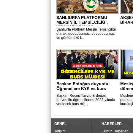
ŞANLIURFA PLATFORMU
AKŞE
MERSİN İL TEMSİLCİLİĞİ,
BİRAR
VİRANŞEHİR'İN SO..
Şanlıurfa Platform Mersin Temsilciliği
olarak, doğduğumuz, büyüdüğümüz
ve gönlümüzü b..
Başkan Erdoğan duyurdu:
Mesleğ
Öğrencilere KYK ve burs
dönem
müjdesi
yayıml
Başkan Recep Tayyip Erdoğan,
Mesleğe
üniversite öğrencilerine 2025 yılında
persone
verilecek burs mik..
kuruluşl
GENEL
HABERLER
İletişim
Günün Haberleri