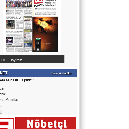
KET
Tüm Anketler
emize nasıl ulaştınız?
klam
siye
ma Motorları