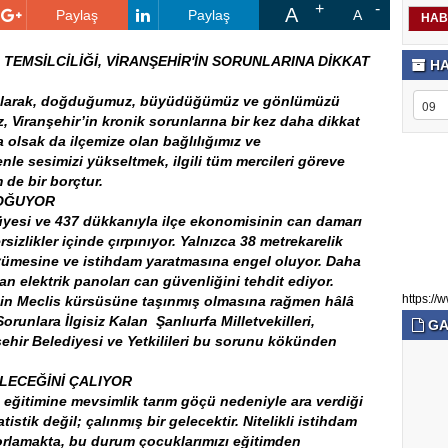
A
Paylaş
Paylaş
A
HAB
TEMSİLCİLİĞİ, VİRANŞEHİR'İN SORUNLARINA DİKKAT
HA
ği olarak, doğduğumuz, büyüdüğümüz ve gönlümüzü
z, Viranşehir’in kronik sorunlarına bir kez daha dikkat
olsak da ilçemize olan bağlılığımız ve
e sesimizi yükseltmek, ilgili tüm mercileri göreve
 de bir borçtur.
BOĞUYOR
f üyesi ve 437 dükkanıyla ilçe ekonomisinin can damarı
ersizlikler içinde çırpınıyor. Yalnızca 38 metrekarelik
yümesine ve istihdam yaratmasına engel oluyor. Daha
an elektrik panoları can güvenliğini tehdit ediyor.
binin Meclis kürsüsüne taşınmış olmasına rağmen hâlâ
https://w
orunlara İlgisiz Kalan Şanlıurfa Milletvekilleri,
GA
şehir Belediyesi ve Yetkilileri bu sorunu kökünden
LECEĞİNİ ÇALIYOR
n eğitimine mevsimlik tarım göçü nedeniyle ara verdiği
tistik değil; çalınmış bir gelecektir. Nitelikli istihdam
 zorlamakta, bu durum çocuklarımızı eğitimden