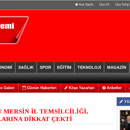
Ana Sayfa
Üye Ol
Üye Girişi
ONOMİ
SAĞLIK
SPOR
EĞİTİM
TEKNOLOJİ
MAGAZİN
o Galeri
Günün Haberleri
Köşe Yazarları
Anketler
YA
MERSİN İL TEMSİLCİLİĞİ,
LARINA DİKKAT ÇEKTİ