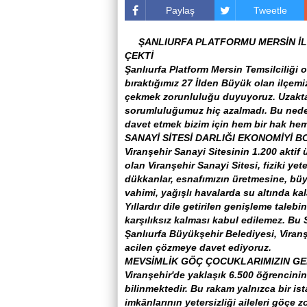
Paylaş
Tweetle
ŞANLIURFA PLATFORMU MERSİN İL 
ÇEKTİ
Şanlıurfa Platform Mersin Temsilcili
bıraktığımız 27 İlden Büyük olan ilçemi
çekmek zorunluluğu duyuyoruz. Uzakta 
sorumluluğumuz hiç azalmadı. Bu nedenl
davet etmek bizim için hem bir hak hem
SANAYİ SİTESİ DARLIĞI EKONOMİYİ 
Viranşehir Sanayi Sitesinin 1.200 akti
olan Viranşehir Sanayi Sitesi, fiziki yet
dükkanlar, esnafımızın üretmesine, bü
vahimi, yağışlı havalarda su altında kal
Yıllardır dile getirilen genişleme tale
karşılıksız kalması kabul edilemez. Bu S
Şanlıurfa Büyükşehir Belediyesi, Viran
acilen çözmeye davet ediyoruz.
MEVSİMLİK GÖÇ ÇOCUKLARIMIZIN GE
Viranşehir'de yaklaşık 6.500 öğrencini
bilinmektedir. Bu rakam yalnızca bir ista
imkânlarının yetersizliği aileleri göçe