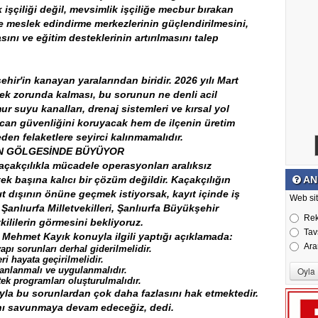
işçiliği değil, mevsimlik işçiliğe mecbur bırakan
de meslek edindirme merkezlerinin güçlendirilmesini,
sını ve eğitim desteklerinin artırılmasını talep
şehir'in kanayan yaralarından biridir. 2026 yılı Mart
ilmek zorunda kalması, bu sorunun ne denli acil
 suyu kanalları, drenaj sistemleri ve kırsal yol
m can güvenliğini koruyacak hem de ilçenin üretim
eden felaketlere seyirci kalınmamalıdır.
İN GÖLGESİNDE BÜYÜYOR
açakçılıkla mücadele operasyonları aralıksız
ek başına kalıcı bir çözüm değildir. Kaçakçılığın
AN
t dışının önüne geçmek istiyorsak, kayıt içinde iş
Web sit
anlıurfa Milletvekilleri, Şanlıurfa Büyükşehir
Re
kililerin görmesini bekliyoruz.
Tav
i Mehmet Kayık konuyla ilgili yaptığı açıklamada:
Ara
yapı sorunları derhal giderilmelidir.
i hayata geçirilmelidir.
 planlanmalı ve uygulanmalıdır.
ek programları oluşturulmalıdır.
nıyla bu sorunlardan çok daha fazlasını hak etmektedir.
ını savunmaya devam edeceğiz, dedi.