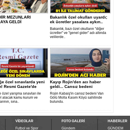
HİR MEZUNLARI
Bakanlık özel okulları uyardı;
AYA GELDİ
ek ücretler yasalara aykırı..
Bakanlık, bazı özel okulların "diğer
ücretler" ve "genel gider" adı altında
velilerde..
e özel sınavlarda yeni
Kayıp Rojin'den acı haber
! Resmi Gazete'de
geldi... Cansız bedeni
an..
bulundu
 özel yarışma sınavları ile
Rojin Kabaiş'in cansız bedeni Van
l alacak kamu kurum ve
Gölü Molla Kasım Köyü sahilinde
arının, sına..
bulundu.
VİDEOLAR
FOTO GALERİ
HABERLER
Futbol ve Spor
Gündem
GÜNDEM