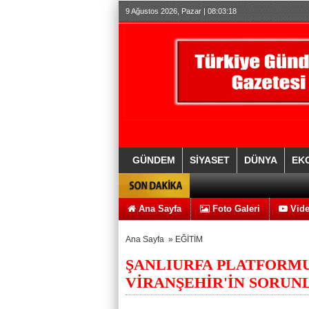
9 Ağustos 2026, Pazar | 08:03:19
GÜNDEM
SİYASET
DÜNYA
EK
Ana Sayfa
Foto Galeri
Vide
Ana Sayfa
»
EĞİTİM
ŞANLIURFA PLATFORMU 
VİRANŞEHİR'İN SORUN