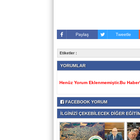
Paylaş
Tweetle
Etiketler :
YORUMLAR
Henüz Yorum Eklenmemiştir.Bu Haber'e
FACEBOOK YORUM
İLGİNİZİ ÇEKEBİLECEK DİĞER EĞİTİM