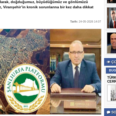
ği olarak, doğduğumuz, büyüdüğümüz ve gönlümüzü
z, Viranşehir’in kronik sorunlarına bir kez daha dikkat
Tarih:
24-05-2026 14:07
ÇO
BUG
TÜRK
CERR
SO