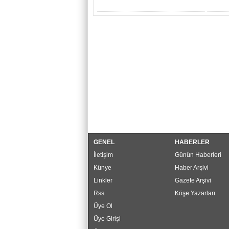
GENEL
HABERLER
İletişim
Günün Haberleri
Künye
Haber Arşivi
Linkler
Gazete Arşivi
Rss
Köşe Yazarları
Üye Ol
Üye Girişi