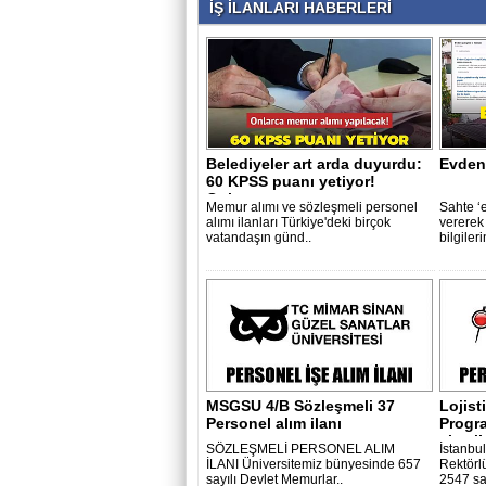
İŞ İLANLARI HABERLERİ
Belediyeler art arda duyurdu:
Evden
60 KPSS puanı yetiyor!
Onlarca..
Memur alımı ve sözleşmeli personel
Sahte ‘
alımı ilanları Türkiye'deki birçok
vererek
vatandaşın günd..
bilgileri
MSGSU 4/B Sözleşmeli 37
Lojist
Personel alım ilanı
Progra
alım il
SÖZLEŞMELİ PERSONEL ALIM
İstanbul
İLANI Üniversitemiz bünyesinde 657
Rektörl
sayılı Devlet Memurlar..
2547 sa