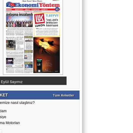
HER CANLI ÖLÜMÜ TADACAKTIR
Murat ÇADIRCI
Yapay Zeka: Korkulacak Bir Gelecek mi,
Yoksa Kaçırılacak Bir Fırsat mı?
İrem ACAR ÇADIRCI
Seyahat Etmek İnsanı Değiştirir mi?
Ahmet ÇAKAR
Utanmalısın Caner Erkin
KET
Tüm Anketler
emize nasıl ulaştınız?
klam
siye
ma Motorları