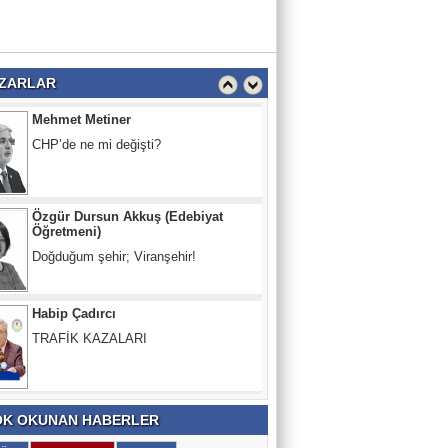
Mehmet Kayık Uluslararası Gazeteciler
Derneği Başkanı
ŞANLIURFA PLATFORMU MERSİN İL
TEMSİLCİLİĞİ, VİRANŞEHİR'İN
ZARLAR
SORUNLARINA DİKKAT ÇEKTİ
Mehmet Metiner
CHP’de ne mi değişti?
Özgür Dursun Akkuş (Edebiyat
Öğretmeni)
Doğduğum şehir; Viranşehir!
Habip Çadırcı
TRAFİK KAZALARI
Lokman ŞIHANLIOĞLU ( Yazar)
K OKUNAN HABERLER
BÜYÜ YAPANDA, BÜYÜ YAPTIRANDA,