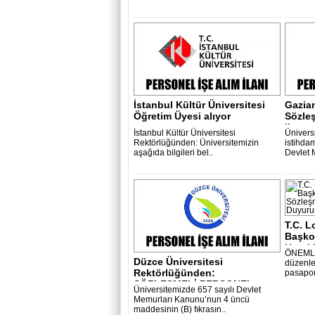
İstanbul Kültür Üniversitesi
Gazian
Öğretim Üyesi alıyor
Sözleş
ilanı..
İstanbul Kültür Üniversitesi
Ünivers
Rektörlüğünden: Üniversitemizin
istihda
aşağıda bilgileri bel..
Devlet 
T.C. L
Başko
Uyrukl
ÖNEMLİ:
Düzce Üniversitesi
düzenle
Rektörlüğünden:
pasaport
SÖZLEŞMELİ PERSONEL
Üniversitemizde 657 sayılı Devlet
ALIM ..
Memurları Kanunu’nun 4 üncü
maddesinin (B) fıkrasın..