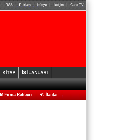
RSS
Reklam
Künye
İletişim
Canlı TV
Murat ÇADIRCI
Yapay Zeka: Korkulacak Bir Gelecek mi,
Yoksa Kaçırılacak Bir Fırsat mı?
KİTAP
İŞ İLANLARI
İrem ACAR ÇADIRCI
Seyahat Etmek İnsanı Değiştirir mi?
Firma Rehberi
İlanlar
Ahmet ÇAKAR
Utanmalısın Caner Erkin