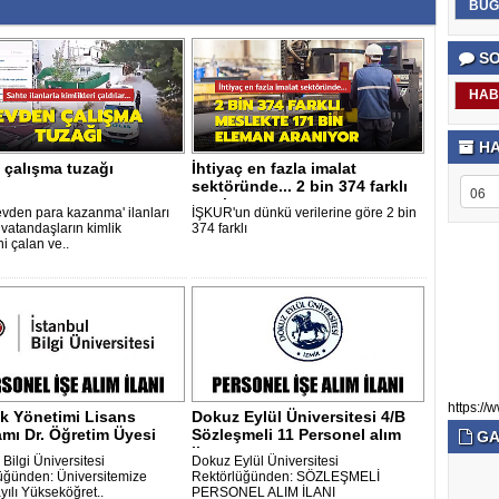
BUG
SO
HAB
HA
 çalışma tuzağı
İhtiyaç en fazla imalat
sektöründe... 2 bin 374 farklı
mesle..
evden para kazanma' ilanları
İŞKUR'un dünkü verilerine göre 2 bin
 vatandaşların kimlik
374 farklı
ni çalan ve..
https://w
ik Yönetimi Lisans
Dokuz Eylül Üniversitesi 4/B
mı Dr. Öğretim Üyesi
Sözleşmeli 11 Personel alım
GA
a..
ila..
 Bilgi Üniversitesi
Dokuz Eylül Üniversitesi
üğünden: Üniversitemize
Rektörlüğünden: SÖZLEŞMELİ
yılı Yükseköğret..
PERSONEL ALIM İLANI