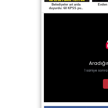
Belediyeler art arda
Evden 
duyurdu: 60 KPSS pu..