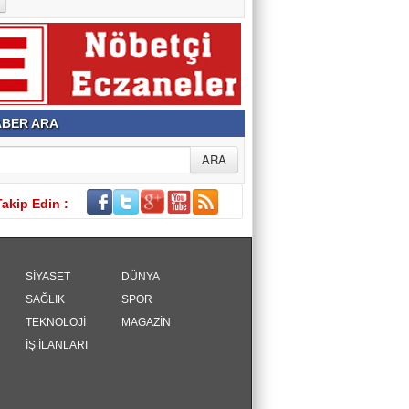
BER ARA
Takip Edin :
SİYASET
DÜNYA
SAĞLIK
SPOR
TEKNOLOJİ
MAGAZİN
İŞ İLANLARI