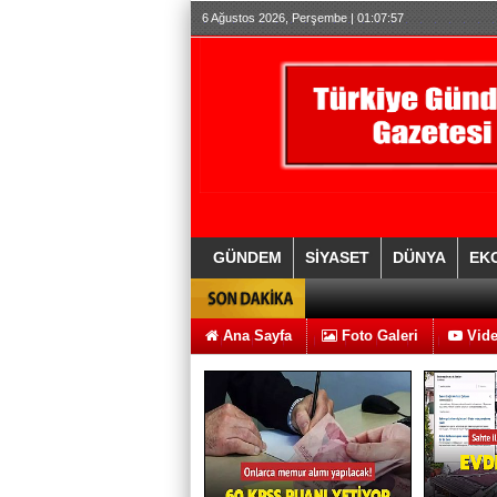
6 Ağustos 2026, Perşembe | 01:07:58
GÜNDEM
SİYASET
DÜNYA
EK
Ana Sayfa
Foto Galeri
Vide