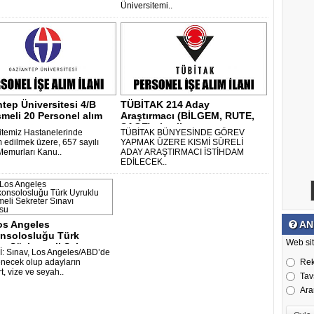
Üniversitemi..
tep Üniversitesi 4/B
TÜBİTAK 214 Aday
meli 20 Personel alım
Araştırmacı (BİLGEM, RUTE,
SAGE) alım ilanı..
itemiz Hastanelerinde
TÜBİTAK BÜNYESİNDE GÖREV
m edilmek üzere, 657 sayılı
YAPMAK ÜZERE KISMİ SÜRELİ
Memurları Kanu..
ADAY ARAŞTIRMACI İSTİHDAM
EDİLECEK..
os Angeles
AN
nsolosluğu Türk
Web sit
u Sözleşmeli Sek..
 Sınav, Los Angeles/ABD’de
necek olup adayların
Re
, vize ve seyah..
Tav
Ara