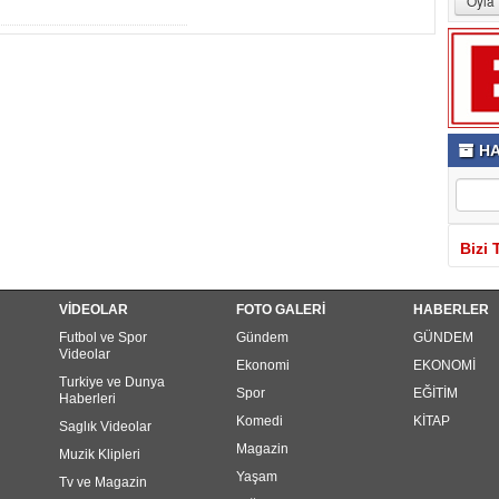
HA
Bizi 
VİDEOLAR
FOTO GALERİ
HABERLER
Futbol ve Spor
Gündem
GÜNDEM
Videolar
Ekonomi
EKONOMİ
Turkiye ve Dunya
Spor
EĞİTİM
Haberleri
Komedi
KİTAP
Saglık Videolar
Magazin
Muzik Klipleri
Yaşam
Tv ve Magazin