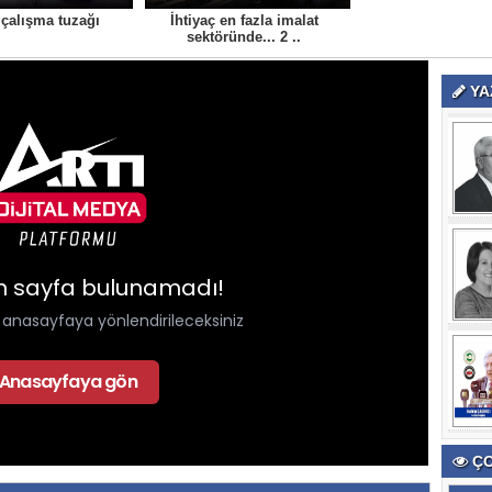
çalışma tuzağı
İhtiyaç en fazla imalat
sektöründe... 2 ..
YA
ÇO