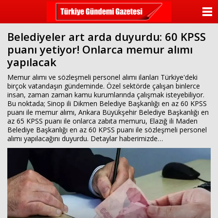
ANASAYFA
Belediyeler art arda duyurdu: 60 KPSS
KATEGORİLER
puanı yetiyor! Onlarca memur alımı
yapılacak
YAZARLAR
Memur alımı ve sözleşmeli personel alımı ilanları Türkiye'deki
ANKETLER
birçok vatandaşın gündeminde. Özel sektörde çalışan binlerce
insan, zaman zaman kamu kurumlarında çalışmak isteyebiliyor.
Bu noktada; Sinop ili Dikmen Belediye Başkanlığı en az 60 KPSS
FOTO GALERİ
puanı ile memur alımı, Ankara Büyükşehir Belediye Başkanlığı en
az 65 KPSS puanı ile onlarca zabıta memuru, Elazığ ili Maden
Belediye Başkanlığı en az 60 KPSS puanı ile sözleşmeli personel
VİDEO GALERİ
alımı yapılacağını duyurdu. Detaylar haberimizde…
KÜNYE
İLETİŞİM