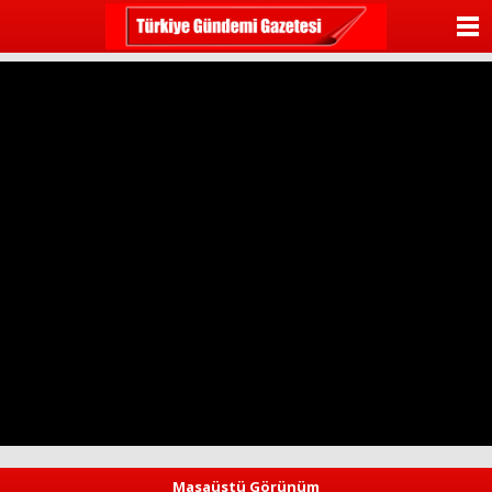
ANASAYFA
KATEGORİLER
YAZARLAR
ANKETLER
FOTO GALERİ
VİDEO GALERİ
KÜNYE
İLETİŞİM
Masaüstü Görünüm