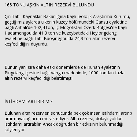
165 TONU AŞKIN ALTIN REZERVİ BULUNDU
Çin Tabii Kaynaklar Bakanlığına bağlı Jeolojik Araştırma Kurumu,
geçtiğimiz aylarda ülkenin kuzey bölümündeki Gansu eyaletine
bağlı Anbali'de 102,4 ton, İç Moğolistan Özerk Bölgesi'ne bağlı
Hadamengou'da 41,3 ton ve kuzeybatıdaki Heylongciang
eyaletine bağlı Tahı Baoşinggou'da 24,3 ton altın rezervi
keşfedildiğini duyurdu.
Bunun yanı sıra daha eski dönemlerde de Hunan eyaletinin
Pingciang ilçesine bağlı Vangu madeninde, 1000 tondan fazla
altın rezervi keşfedildiği belirtilmişti.
İSTİHDAMI ARTIRIR MI?
Bulunan altın rezervleri sonucunda pek çok insan istihdamı artırıp
artırmayacağını da merak ediyor. Altın rezervi, dolaylı yoldan
istihdamı artırabilir. Ancak doğrudan bir etkisinin bulunmadığı
söyleniyor.