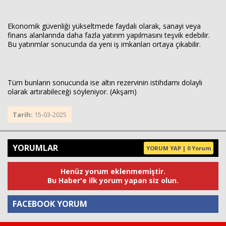
Ekonomik güvenliği yükseltmede faydalı olarak, sanayi veya
finans alanlarında daha fazla yatırım yapılmasını teşvik edebilir.
Bu yatırımlar sonucunda da yeni iş imkanları ortaya çıkabilir.
Tüm bunların sonucunda ise altın rezervinin istihdamı dolaylı
olarak artırabileceği söyleniyor. (Akşam)
Tarih:
15-03-2025
YORUMLAR
YORUM YAP | 0 Yorum
Henüz yorum eklenmemiştir.
Bu Haber'e ilk yorum yapan siz olun.
FACEBOOK YORUM