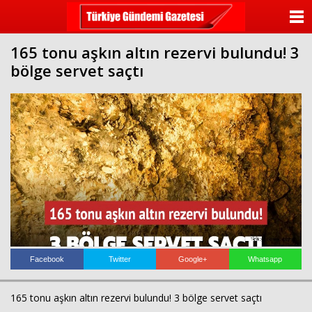
ANASAYFA
165 tonu aşkın altın rezervi bulundu! 3
KATEGORİLER
bölge servet saçtı
YAZARLAR
ANKETLER
FOTO GALERİ
VİDEO GALERİ
KÜNYE
İLETİŞİM
Facebook
Twitter
Google+
Whatsapp
165 tonu aşkın altın rezervi bulundu! 3 bölge servet saçtı