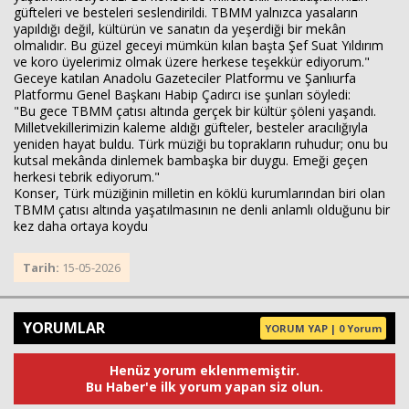
güfteleri ve besteleri seslendirildi. TBMM yalnızca yasaların
yapıldığı değil, kültürün ve sanatın da yeşerdiği bir mekân
olmalıdır. Bu güzel geceyi mümkün kılan başta Şef Suat Yıldırım
ve koro üyelerimiz olmak üzere herkese teşekkür ediyorum."
Geceye katılan Anadolu Gazeteciler Platformu ve Şanlıurfa
Platformu Genel Başkanı Habip Çadırcı ise şunları söyledi:
"Bu gece TBMM çatısı altında gerçek bir kültür şöleni yaşandı.
Milletvekillerimizin kaleme aldığı güfteler, besteler aracılığıyla
yeniden hayat buldu. Türk müziği bu toprakların ruhudur; onu bu
kutsal mekânda dinlemek bambaşka bir duygu. Emeği geçen
herkesi tebrik ediyorum."
Konser, Türk müziğinin milletin en köklü kurumlarından biri olan
TBMM çatısı altında yaşatılmasının ne denli anlamlı olduğunu bir
kez daha ortaya koydu
Tarih:
15-05-2026
YORUMLAR
YORUM YAP | 0 Yorum
Henüz yorum eklenmemiştir.
Bu Haber'e ilk yorum yapan siz olun.