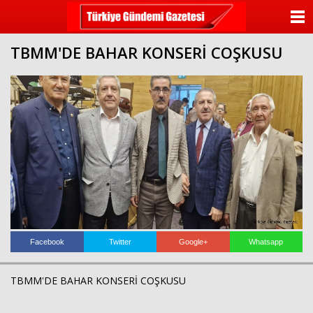
ANASAYFA
TBMM'DE BAHAR KONSERİ COŞKUSU
KATEGORİLER
YAZARLAR
ANKETLER
FOTO GALERİ
VİDEO GALERİ
KÜNYE
Facebook
Twitter
Google+
Whatsapp
İLETİŞİM
TBMM'DE BAHAR KONSERİ COŞKUSU