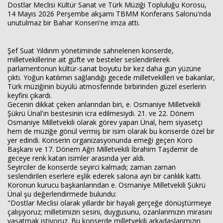
Dostlar Meclisi Kültür Sanat ve Türk Müziği Topluluğu Korosu,
14 Mayıs 2026 Perşembe akşamı TBMM Konferans Salonu'nda
unutulmaz bir Bahar Konseri'ne imza attı.
Şef Suat Yıldırım yönetiminde sahnelenen konserde,
milletvekillerine ait güfte ve besteler seslendirilerek
parlamentonun kültür-sanat boyutu bir kez daha gün yüzüne
çıktı. Yoğun katılımın sağlandığı gecede milletvekilleri ve bakanlar,
Türk müziğinin büyülü atmosferinde birbirinden güzel eserlerin
keyfini çıkardı.
Gecenin dikkat çeken anlarından biri, e. Osmaniye Milletvekili
Şükrü Ünal'ın bestesinin icra edilmesiydi. 21. ve 22. Dönem
Osmaniye Milletvekili olarak görev yapan Ünal, hem siyasetçi
hem de müziğe gönül vermiş bir isim olarak bu konserde özel bir
yer edindi. Konserin organizasyonunda emeği geçen Koro
Başkanı ve 17. Dönem Ağrı Milletvekili İbrahim Taşdemir de
geceye renk katan isimler arasında yer aldı.
Seyirciler de konserde seyirci kalmadı; zaman zaman
seslendirilen eserlere eşlik ederek salona ayrı bir canlılık kattı.
Koronun kurucu başkanlarından e. Osmaniye Milletvekili Şükrü
Ünal şu değerlendirmede bulundu:
"Dostlar Meclisi olarak yıllardır bir hayali gerçeğe dönüştürmeye
çalışıyoruz; milletimizin sesini, duygusunu, ozanlarımızın mirasını
yaşatmak istiyoruz. Bu konserde milletvekili arkadaşlarımızın