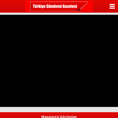
ANASAYFA
KATEGORİLER
YAZARLAR
ANKETLER
FOTO GALERİ
VİDEO GALERİ
KÜNYE
İLETİŞİM
Masaüstü Görünüm