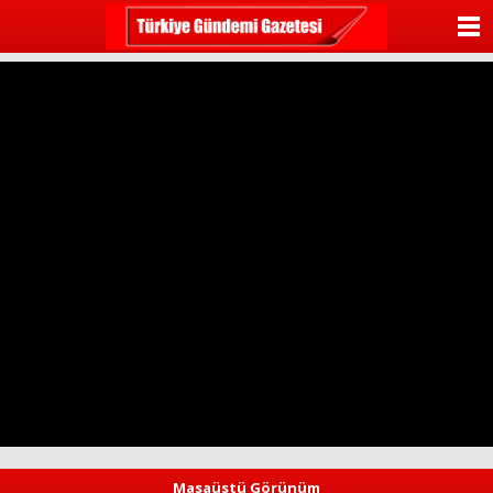
ANASAYFA
KATEGORİLER
YAZARLAR
ANKETLER
FOTO GALERİ
VİDEO GALERİ
KÜNYE
İLETİŞİM
Masaüstü Görünüm